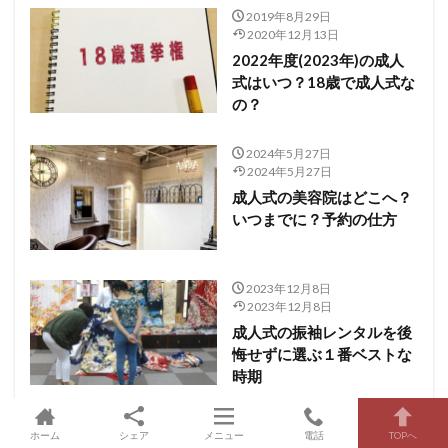
2019年8月29日
2020年12月13日
2022年度(2023年)の成人
式はいつ？18歳で成人式な
の？
2024年5月27日
2024年5月27日
成人式の美容院はどこへ？
いつまでに？予約の仕方
2023年12月8日
2023年12月8日
成人式の振袖レンタルを後
悔せずに選ぶ１番ベストな
時期
ホーム
シェア
メニュー
電話
TOPへ