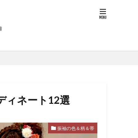
備
ディネート12選
振袖の色＆柄＆帯