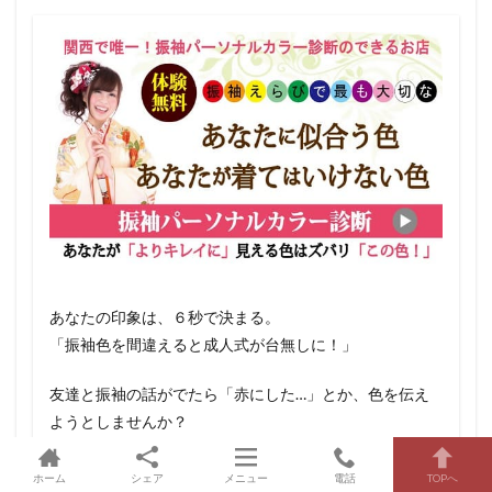
あなたの印象は、６秒で決まる。
「振袖色を間違えると成人式が台無しに！」
友達と振袖の話がでたら「赤にした…」とか、色を伝え
ようとしませんか？
人の印象には柄ではなく色が一番残るからです。
好きな色＝似合う色とは限りません。
ホーム
シェア
メニュー
電話
TOPへ