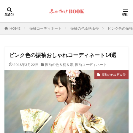
カテゴリー
HOME
振袖コーディネート
振袖の色＆柄＆帯
ピンク色の振袖
検索
ピンク色の振袖おしゃれコーディネート14選
2018年3月22日
振袖の色＆柄＆帯
,
振袖コーディネート
振袖の色＆柄＆帯